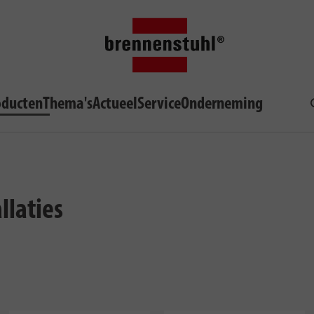
oducten
Thema's
Actueel
Service
Onderneming
llaties