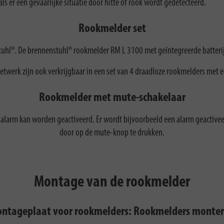
s er een gevaarlijke situatie door hitte of rook wordt gedetecteerd.
Rookmelder set
uhl®. De brennenstuhl® rookmelder RM L 3100 met geïntegreerde batterij voo
twerk zijn ook verkrijgbaar in een set van 4 draadloze rookmelders met een
Rookmelder met mute-schakelaar
s alarm kan worden geactiveerd. Er wordt bijvoorbeeld een alarm geact
door op de mute-knop te drukken.
Montage van de rookmelder
ntageplaat voor rookmelders: Rookmelders monter