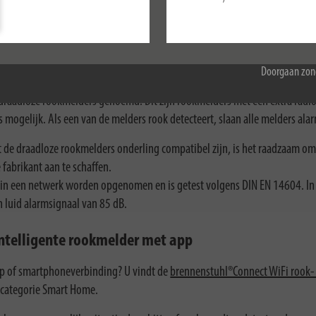
Configureer
Koppelbare rookmelders
Accepteer alle
n ze allemaal alarm - dat is het
grootste voordeel van draadloze rookmelde
Doorgaan zon
raadloze rookmelders genoemd. Dit zijn rookmelders met een extra radi
ogelijk. Als een van de melders rook detecteert, slaan alle melders ala
 de draadloze rookmelders onderling compatibel zijn, is het raadzaam om 
 fabrikant aan te schaffen.
n een netwerk worden opgenomen en is getest volgens DIN EN 14604. In
n luid alarmsignaal van 85 dB.
ntelligente rookmelder met app
p of smartphoneverbinding? U vindt de
brennenstuhl®Connect WiFi rook-
 categorie Smart Home.