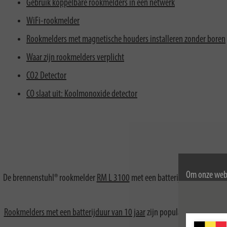
Gebruik koppelbare rookmelders in een netwerk
WiFi-rookmelder
Rookmelders met magnetische houders installeren zonder boren
Waar zijn rookmelders verplicht
CO2 Detector
CO slaat uit: Koolmonoxide detector
Om onze webs
De brennenstuhl® rookmelder
RM L 3100
met een batterijlevensduur van
gebruik van c
Voor meer inf
Rookmelders met een batterijduur van 10 jaar
zijn populair omdat dit bet