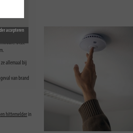
rs
.
der accepteren
omodule. Deze
rm.
ze allemaal bij
 geval van brand
 en hittemelder
in