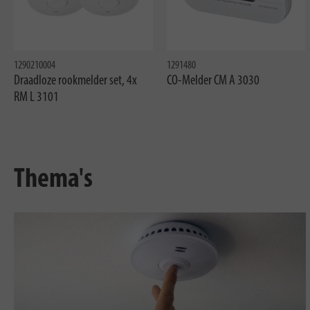
1290210004
1291480
Draadloze rookmelder set, 4x
CO-Melder CM A 3030
RM L 3101
Thema's