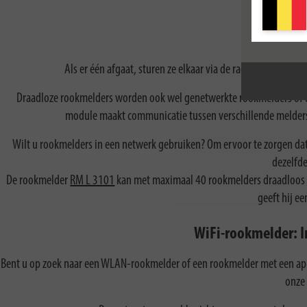
Als er één afgaat, sturen ze elkaar via de radio aan en slaa
Draadloze rookmelders worden ook wel genetwerkte rookmelders of d
module maakt communicatie tussen verschillende melders m
Wilt u rookmelders in een netwerk gebruiken? Om ervoor te zorgen dat
dezelfde
De rookmelder
RM L 3101
kan met maximaal 40 rookmelders draadloos i
geeft hij ee
WiFi-rookmelder: I
Bent u op zoek naar een WLAN-rookmelder of een rookmelder met een ap
onze