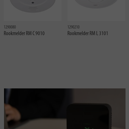
1290080
1290210
Rookmelder RM C 9010
Rookmelder RM L 3101