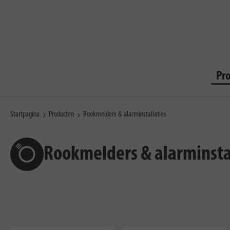
Pr
Startpagina
Producten
Rookmelders & alarminstallaties
Rookmelders & alarminsta