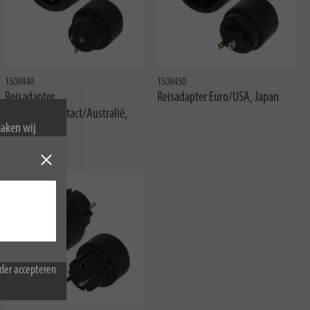
1508440
1508450
Reisadapter
Reisadapter Euro/USA, Japan
veiligheidscontact/Australië,
maken wij
China
van cookies.
der accepteren