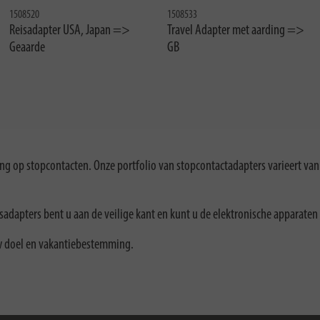
1508520
1508533
Reisadapter USA, Japan =>
Travel Adapter met aarding =>
Geaarde
GB
ing op stopcontacten. Onze portfolio van stopcontactadapters varieert van
isadapters bent u aan de veilige kant en kunt u de elektronische apparat
 uw doel en vakantiebestemming.