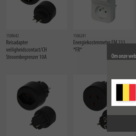
1508642
1506241
Reisadapter
Energiekostenmeter EM 231
veiligheidscontact/CH
*FR*
Om onze webs
Stroombegrenzer 10A
gebruik van c
Voor meer inf