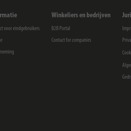
ormatie
Winkeliers en bedrijven
Jur
ct voor eindgebruikers
B2B Portal
Imp
ce
Contact for companies
Priv
rneming
Cook
Alge
Gedr