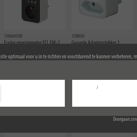
1506604100
1508030
Ecolor energiemeter ECL EM-2
Geaarde Adapterstekker 2
wit/zwart *FR*
ite optimaal voor u in te richten en voortdurend te kunnen verbeteren, 
ookies. Door de website te blijven gebruiken, stemt u in met het gebruik 
ormatie over cookies, zie ons privacybeleid.
/
Configureer
Accepteer alle
Doorgaan zon