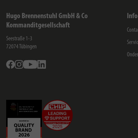
Hugo Brennenstuhl GmbH & Co
Inf
Kommanditgesellschaft
Conta
Seestraße 1-3
Servi
72074
Tübingen
Onde
Facebook
Instagram
Youtube
Linkedin