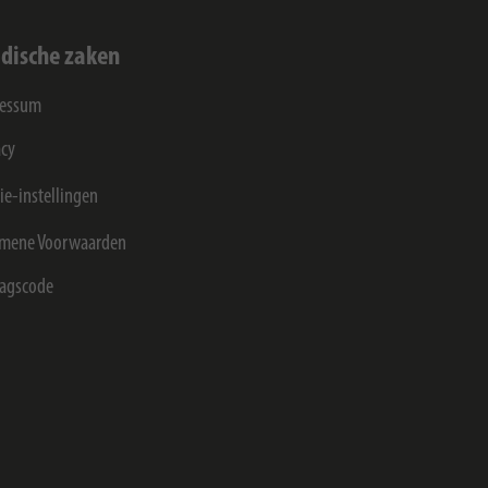
idische zaken
ressum
acy
ie-instellingen
mene Voorwaarden
agscode