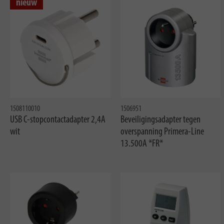
nieuw
1508110010
1506951
USB C-stopcontactadapter 2,4A
Beveiligingsadapter tegen
wit
overspanning Primera-Line
13.500A *FR*