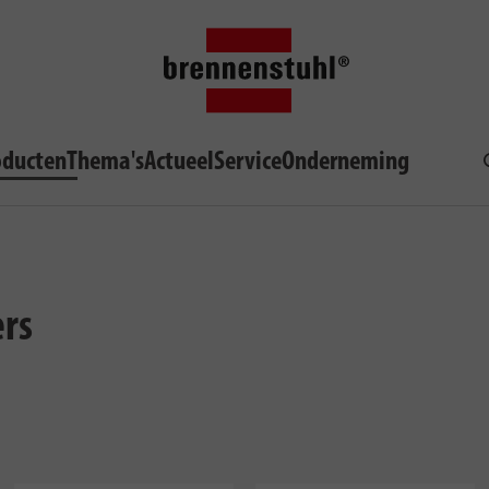
oducten
Thema's
Actueel
Service
Onderneming
ers