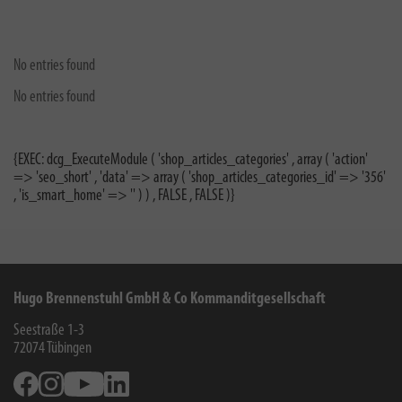
No entries found
No entries found
{EXEC: dcg_ExecuteModule ( 'shop_articles_categories' , array ( 'action'
=> 'seo_short' , 'data' => array ( 'shop_articles_categories_id' => '356'
, 'is_smart_home' => '' ) ) , FALSE , FALSE )}
Hugo Brennenstuhl GmbH & Co Kommanditgesellschaft
Seestraße 1-3
72074
Tübingen
Facebook
Instagram
Youtube
Linkedin