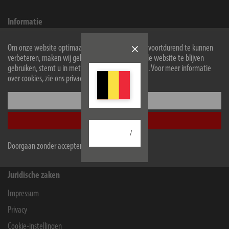
Informatie
Contact voor eindgebruikers
Om onze website optimaal voor u in te richten en voortdurend te kunnen
Service
verbeteren, maken wij gebruik van cookies. Door de website te blijven
gebruiken, stemt u in met het gebruik van cookies. Voor meer informatie
Onderneming
over cookies, zie ons privacybeleid.
Configureer
Winkeliers en bedrijven
Accepteer alle
B2B Portal
/
Contact for companies
Doorgaan zonder accepteren
Juridische zaken
Impressum
Privacy
Cookie-instellingen