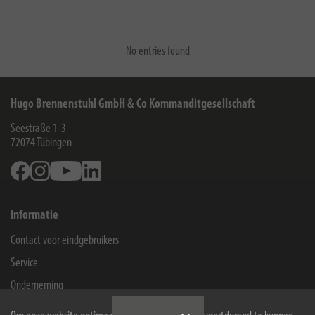
No entries found
Hugo Brennenstuhl GmbH & Co Kommanditgesellschaft
Seestraße 1-3
72074
Tübingen
Facebook
Instagram
Youtube
Linkedin
Informatie
Contact voor eindgebruikers
Service
Onderneming